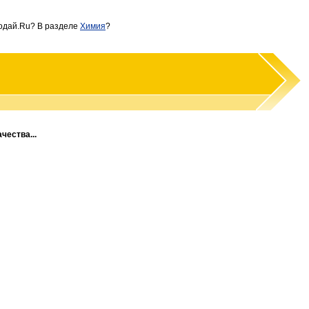
дай.Ru? В разделе
Химия
?
чества...