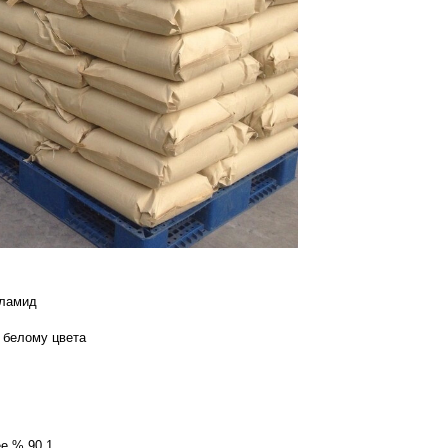
иламид
к белому цвета
е % 90.1