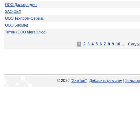
ООО Дальпродукт
ЗАО ОБХ
ООО Техпром-Сервис
ООО Биомед
Тетон (ООО МегаПлюс)
1
2
3
4
5
6
7
8
9
10
..
Следу
© 2026
"ХимТоп"
|
Добавить рекламу
|
Пользов