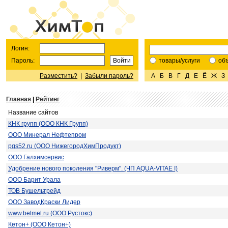
Логин:
Пароль:
товары/услуги
об
Разместить?
|
Забыли пароль?
А
Б
В
Г
Д
Е
Ё
Ж
З
Главная
|
Рейтинг
Название сайтов
КНК групп (ООО КНК Групп)
ООО Минерал Нефтепром
pgs52.ru (ООО НижегородХимПродукт)
ООО Галхимсервис
Удобрение нового поколения "Риверм". (ЧП AQUA-VITAE I)
ООО Барит Урала
ТОВ Бушельтрейд
ООО ЗаводКраски Лидер
www.belmel.ru (ООО Рустокс)
Кетон+ (ООО Кетон+)