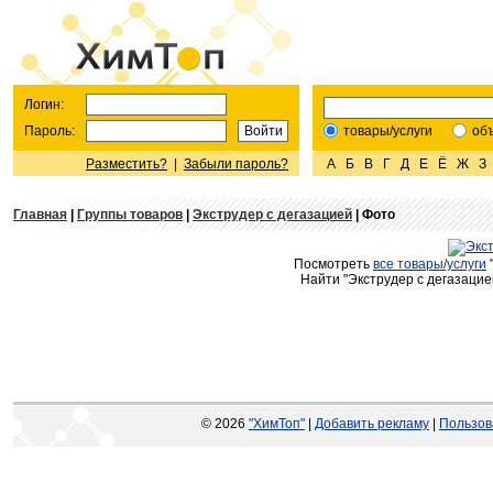
Логин:
Пароль:
товары/услуги
об
Разместить?
|
Забыли пароль?
А
Б
В
Г
Д
Е
Ё
Ж
З
Главная
|
Группы товаров
|
Экструдер с дегазацией
| Фото
Посмотреть
все товары/услуги
Найти "Экструдер с дегазацией
© 2026
"ХимТоп"
|
Добавить рекламу
|
Пользов