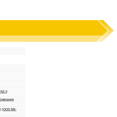
AE I
)
Компания
) (
ООО МК-