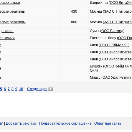
еское сырье
Дзержинск (
ООО ВитаХи
еские реактивы
430
Москва (
ЗАО СП Титрато
еские реактивы
800
Москва (
ЗАО СП Титрато
дование
Сумы (
ООО Биомед
)
ая химия
Ростов-на-Дону (
ООО Ро
е
Киев (
ООО ОЛЛМАККС
)
е
Киев (
ООО Инпромсисте
е
Киев (
ООО Инпромсисте
Бишкек (
ОсООТрейд Ойл
е
Ойл
)
е
Миасс (
ОАО УралРезина
5
6
7
8
9
10
Следующая
п"
|
Добавить рекламу
|
Пользовательское соглашение
|
Обратная связь