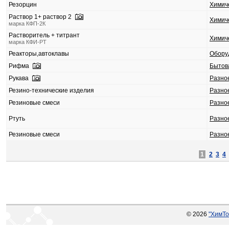
Резорцин
Химич
Раствор 1+ раствор 2
Химич
марка КФП-2К
Растворитель + титрант
Химич
марка КФИ-РТ
Реакторы,автоклавы
Обору
Рифма
Бытов
Рукава
Разно
Резино-технические изделия
Разно
Резиновые смеси
Разно
Ртуть
Разно
Резиновые смеси
Разно
1
2
3
4
© 2026
"ХимТо