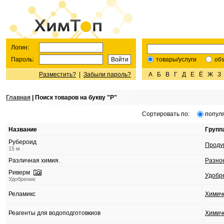
Логин:
Пароль:
товары/услуги
об
Разместить?
|
Забыли пароль?
А
Б
В
Г
Д
Е
Ё
Ж
З
Главная
| Поиск товаров на букву "
Р
"
Сортировать по:
попул
Название
Групп
Рубероид
Проду
15 м
Различная химия.
Разно
Риверм
Удобр
Удобрение
Реламикс
Химич
Реагенты для водоподготовкиов
Химич