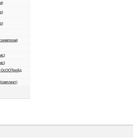
м
)
р
)
р
)
схимпром
)
мс
)
мс
)
 ОсООТрейд
Комплект
)