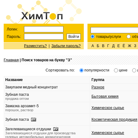
Логин:
Пароль:
товары/услуги
об
Разместить?
|
Забыли пароль?
А
Б
В
Г
Д
Е
Ё
Ж
З
Главная
| Поиск товаров на букву "
З
"
Сортировать по:
популярности
цене
Название
Группа
Закупаем медный концентрат
Разное
Зубная паста
Бытовая химия
продажа оптом
Замазка арзамит-5
Химическое сырье
порошок, раствор
Зубная паста
Косметическая продукция
Загелевающиеся отдушки
Химическое сырье
Загелевающиеся отдушки для производства
гелевых автомобильных ароматизаторов