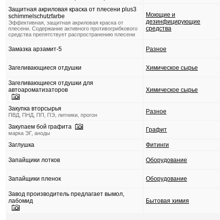
Защитная акриловая краска от плесени plus3
Моющие и
schimmelschutzfarbe
дезинфицирующие
Эффективная, защитная акриловая краска от
средства
плесени. Содержание активного противогрибкового
средства препятствует распространению плесени
Замазка арзамит-5
Разное
Загеливающиеся отдушки
Химическое сырье
Загеливающиеся отдушки для
автоароматизаторов
Химическое сырье
Закупка вторсырья
Разное
ПВД, ПНД, ПП, ПЭ, литники, прогон
Закупаем бой графита
Графит
марка ЭГ, аноды
Заглушка
Фитинги
Запайщики лотков
Оборудование
Запайщики пленок
Оборудование
Завод производитель предлагает вымол,
лабомид
Бытовая химия