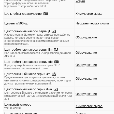
Нанесение антикоррозионного покрытия путем
Услуги
термодиффузионного цинкования
http://www.rostopt.ru/service.html
Цильпебсы керамические
Химическое сырье
Цемент м500-до
Неорганическая химия
Центробежные насосы серии jl
Насосы серии JL имеют запатентованное рабочее
Оборудование
колесо, которое обеспечивает невысокое
энергопотребление с высокими гидравлическими
характеристиками.
Центробежные насосы серии jlm
Оборудование
Вал насосов изготовляется из нержавеющей стали
AISI 304
Центробежные насосы серии gtp
Оборудование
Корпус центробежных насосов серии GTP
изготовлен с нержавеющей стали
Центробежный насос серии 3m
Предназначен для поднятия давления, систем
Оборудование
отопления, систем кондиционирования, моек и для
других промышленных применений.
Центробежный насос серии dwo
Центробежный насос с открытым рабочим колесом,
Оборудование
гидравлической частью из нержавеющей стали AISI
304
Цинковый купорос
Химическое сырье
технический
Целлюлоза хлопковая
Разное