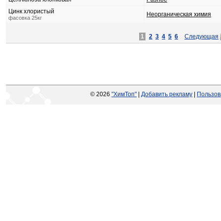
Цинк хлористый
Неорганическая химия
фасовка 25кг
1
2
3
4
5
6
Следующая
© 2026
"ХимТоп"
|
Добавить рекламу
|
Пользов