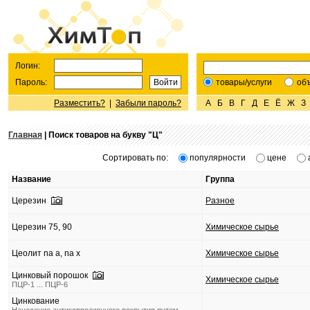
Логин:
Пароль:
товары/услуги
об
Разместить?
|
Забыли пароль?
А
Б
В
Г
Д
Е
Ё
Ж
З
Главная
| Поиск товаров на букву "
Ц
"
Сортировать по:
популярности
цене
Название
Группа
Церезин
Разное
Церезин 75, 90
Химическое сырье
Цеолит na a, na x
Химическое сырье
Цинковый порошок
Химическое сырье
ПЦР-1 ... ПЦР-6
Цинкование