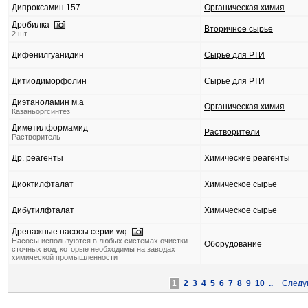
Дипроксамин 157
Органическая химия
Дробилка
Вторичное сырье
2 шт
Дифенилгуанидин
Сырье для РТИ
Дитиодиморфолин
Сырье для РТИ
Диэтаноламин м.а
Органическая химия
Казаньоргсинтез
Диметилформамид
Растворители
Растворитель
Др. реагенты
Химические реагенты
Диоктилфталат
Химическое сырье
Дибутилфталат
Химическое сырье
Дренажные насосы серии wq
Насосы используются в любых системах очистки
Оборудование
сточных вод, которые необходимы на заводах
химической промышленности
1
2
3
4
5
6
7
8
9
10
..
Следу