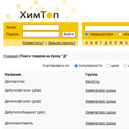
Логин:
Пароль:
товары/услуги
об
Разместить?
|
Забыли пароль?
А
Б
В
Г
Д
Е
Ё
Ж
З
Главная
| Поиск товаров на букву "
Д
"
Сортировать по:
популярности
цене
Название
Группа
Дихлорэтан
Кислоты
Дибутилфталат (дбф)
Химическое сырье
Диоктилфталат (доф)
Химическое сырье
Дибутилсебацинат (дбс)
Химическое сырье
Диэтиленгликоль
Химическое сырье