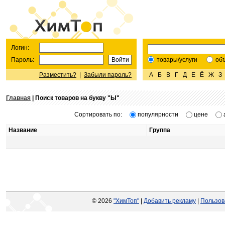
Логин:
Пароль:
товары/услуги
об
Разместить?
|
Забыли пароль?
А
Б
В
Г
Д
Е
Ё
Ж
З
Главная
| Поиск товаров на букву "
Ы
"
Сортировать по:
популярности
цене
Название
Группа
© 2026
"ХимТоп"
|
Добавить рекламу
|
Пользов