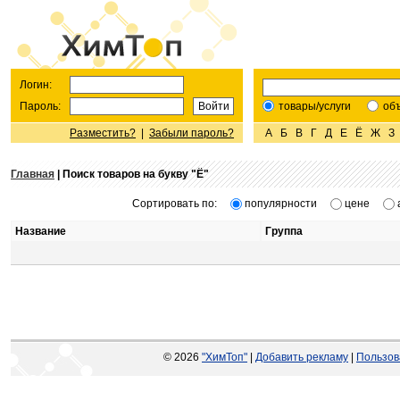
Логин:
Пароль:
товары/услуги
об
Разместить?
|
Забыли пароль?
А
Б
В
Г
Д
Е
Ё
Ж
З
Главная
| Поиск товаров на букву "
Ё
"
Сортировать по:
популярности
цене
Название
Группа
© 2026
"ХимТоп"
|
Добавить рекламу
|
Пользов