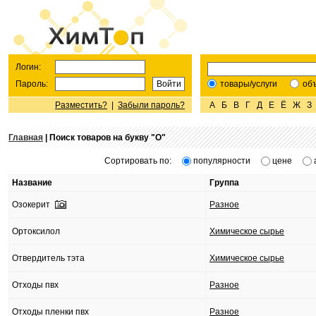
Логин:
Пароль:
товары/услуги
об
Разместить?
|
Забыли пароль?
А
Б
В
Г
Д
Е
Ё
Ж
З
Главная
| Поиск товаров на букву "
О
"
Сортировать по:
популярности
цене
Название
Группа
Озокерит
Разное
Ортоксилол
Химическое сырье
Отвердитель тэта
Химическое сырье
Отходы пвх
Разное
Отходы пленки пвх
Разное