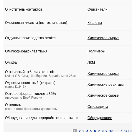
Очиститель контактов
Очистители
Олеиновая кислота (не техническая)
Кислоты
Отдушки производства henkel
Химическое сырье
Олигоэфиракрилат тгм-3
Полимеры
Олифа
ЛКМ
Оптический отбеливатель ob
Химическое сырье
Uvitex OB, Ciba, Швейцария. Барабаны по 25 кг.
Однокомпонентный (титрант)
Химические реактивы
марка КФИ-1К
Ортофосфорная кислота 85%
Химическое сырье
отгрузки по Всей России
Огненоль
Огнезащита
огне- и огне-биозащита древесины
Оборудование для переработки пластмасс
Оборудование
1
2
3
4
5
6
7
8
9
10
..
Следу