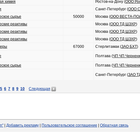
ая химия
Ростов-на-Дону (
ООО Ро
и
Санкт-Петербург (
ООО 
еское сырье
50000
Москва (
ООО ВЕСТА-П
еские реактивы
Москва (
OOO ТД ШЗХР
)
еские реактивы
Москва (
OOO ТД ШЗХР
)
еские реактивы
Москва (
OOO ТД ШЗХР
)
меры
67000
Стерлитамак (
ЗАО БХТ
)
е
Полтава (
ЧП ЧП Чернен
еское сырье
Полтава (
ЧП ЧП Чернен
Санкт-Петербург (
ЗАО Т
5
6
7
8
9
10
Следующая
п"
|
Добавить рекламу
|
Пользовательское соглашение
|
Обратная связь