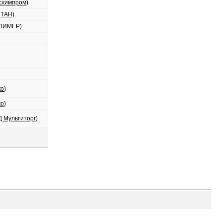
схимпром
)
СТАН
)
ОЛИМЕР
)
ко
)
ко
)
Д Мультиторг
)