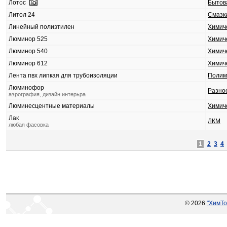
Лотос
Бытов
Литол 24
Смазк
Линейный полиэтилен
Химич
Люминор 525
Химич
Люминор 540
Химич
Люминор 612
Химич
Лента пвх липкая для трубоизоляции
Поли
Люминофор
Разно
аэрография, дизайн интерьра
Люминесцентные материалы
Химич
Лак
ЛКМ
любая фасовка
1
2
3
4
© 2026
"ХимТо