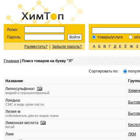
Логин:
Пароль:
товары/услуги
об
Разместить?
|
Забыли пароль?
А
Б
В
Г
Д
Е
Ё
Ж
З
Главная
| Поиск товаров на букву "
Л
"
Сортировать по:
попул
Название
Групп
Лигносульфонат
Химич
жидкий и порошкообразный
Ландыш
Бытов
СМС в виде крем-пасты
Лилия-м
Бытов
отбеливатель д/всех видов ткани
Лимонная кислота
Кисло
Китай
Лаки
ЛКМ