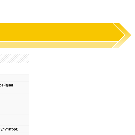
рейдинг
ультиторг
)