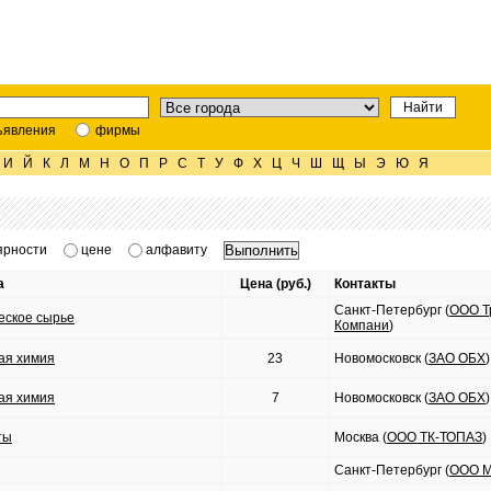
ъявления
фирмы
И
Й
К
Л
М
Н
О
П
Р
С
Т
У
Ф
Х
Ц
Ч
Ш
Щ
Ы
Э
Ю
Я
ярности
цене
алфавиту
а
Цена (руб.)
Контакты
Санкт-Петербург (
ООО Т
еское сырье
Компани
)
ая химия
23
Новомосковск (
ЗАО ОБХ
)
ая химия
7
Новомосковск (
ЗАО ОБХ
)
ты
Москва (
ООО ТК-ТОПАЗ
)
Санкт-Петербург (
ООО М