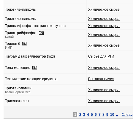
Триэтиленгликоль
Химическое сырье
Триэтиленгликоль
Химическое сырье
Триполифосфат натрия тех. ту, гост
Химическое сырье
Тринатрийфосфат
Химическое сырье
Китай
Трилон б
Химическое сырье
ИМП.
Тиурам д (акселлератор tmtd)
Сырье для РТИ
Тела мелющие
Химическое сырье
Технические моющие средства
Бытовая химия
Триэтаноламин
Химическое сырье
Казаньоргсинтез
Трихлоэтилен
Химическое сырье
1
2
3
4
5
6
7
8
9
10
..
Следу