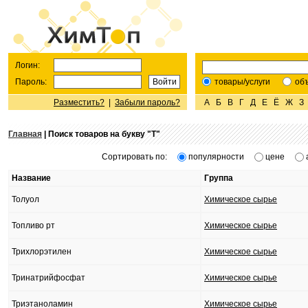
Логин:
Пароль:
товары/услуги
об
Разместить?
|
Забыли пароль?
А
Б
В
Г
Д
Е
Ё
Ж
З
Главная
| Поиск товаров на букву "
Т
"
Сортировать по:
популярности
цене
Название
Группа
Толуол
Химическое сырье
Топливо рт
Химическое сырье
Трихлорэтилен
Химическое сырье
Тринатрийфосфат
Химическое сырье
Триэтаноламин
Химическое сырье