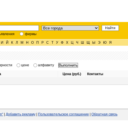
ъявления
фирмы
И
Й
К
Л
М
Н
О
П
Р
С
Т
У
Ф
Х
Ц
Ч
Ш
Щ
Ы
Э
Ю
Я
ярности
цене
алфавиту
а
Цена (руб.)
Контакты
п"
|
Добавить рекламу
|
Пользовательское соглашение
|
Обратная связь