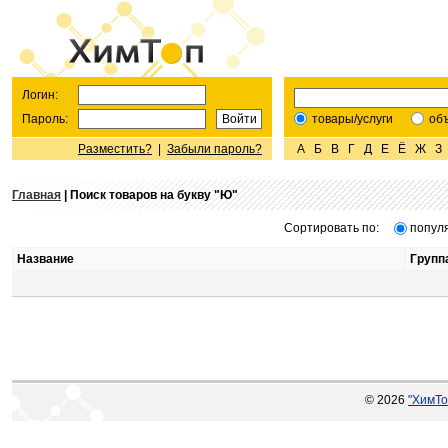
Логин:
Пароль:
товары/услуги
об
Разместить?
|
Забыли пароль?
А
Б
В
Г
Д
Е
Ё
Ж
З
Главная
| Поиск товаров на букву "
Ю
"
Сортировать по:
попул
Название
Групп
© 2026
"ХимТо