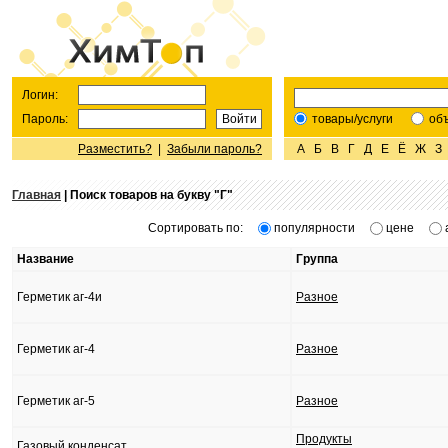
Логин:
Пароль:
товары/услуги
об
Разместить?
|
Забыли пароль?
А
Б
В
Г
Д
Е
Ё
Ж
З
Главная
| Поиск товаров на букву "
Г
"
Сортировать по:
популярности
цене
Название
Группа
Герметик аг-4и
Разное
Герметик аг-4
Разное
Герметик аг-5
Разное
Продукты
Газовый конденсат