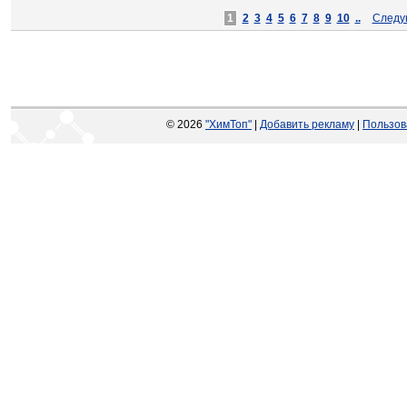
1
2
3
4
5
6
7
8
9
10
..
Следу
© 2026
"ХимТоп"
|
Добавить рекламу
|
Пользов