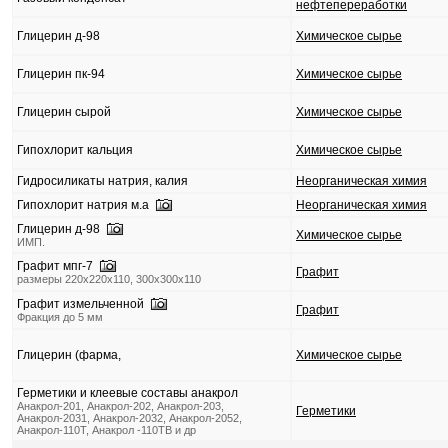
нефтепереработки
Глицерин д-98
Химическое сырье
Глицерин пк-94
Химическое сырье
Глицерин сырой
Химическое сырье
Гипохлорит кальция
Химическое сырье
Гидросиликаты натрия, калия
Неорганическая химия
Гипохлорит натрия м.а
Неорганическая химия
Глицерин д-98
Химическое сырье
ИМП.
Графит мпг-7
Графит
размеры 220х220х110, 300х300х110
Графит измельченной
Графит
Фракция до 5 мм
Глицерин (фарма,
Химическое сырье
Герметики и клеевые составы анакрол
Анакрол-201, Анакрол-202, Анакрол-203,
Герметики
Анакрол-2031, Анакрол-2032, Анакрол-2052,
Анакрол-110Т, Анакрол -110ТВ и др