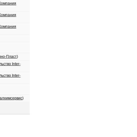
Компания
Компания
Компания
но-Пласт
)
ьство Inter-
ьство Inter-
алхимсервис
)