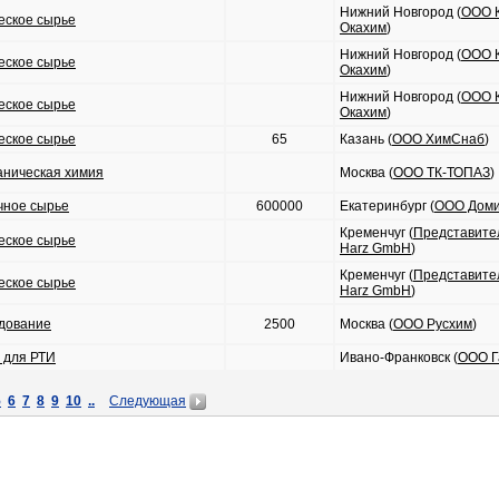
Нижний Новгород (
ООО 
еское сырье
Окахим
)
Нижний Новгород (
ООО 
еское сырье
Окахим
)
Нижний Новгород (
ООО 
еское сырье
Окахим
)
еское сырье
65
Казань (
ООО ХимСнаб
)
аническая химия
Москва (
ООО ТК-ТОПАЗ
)
чное сырье
600000
Екатеринбург (
ООО Доми
Кременчуг (
Представител
еское сырье
Harz GmbH
)
Кременчуг (
Представител
еское сырье
Harz GmbH
)
дование
2500
Москва (
ООО Русхим
)
 для РТИ
Ивано-Франковск (
ООО Г
5
6
7
8
9
10
..
Следующая