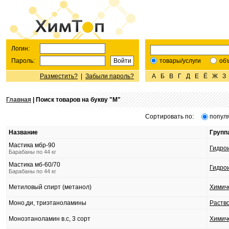
Логин:
Пароль:
товары/услуги
об
Разместить?
|
Забыли пароль?
А
Б
В
Г
Д
Е
Ё
Ж
З
Главная
| Поиск товаров на букву "
М
"
Сортировать по:
попул
Название
Групп
Мастика мбр-90
Гидро
Барабаны по 44 кг
Мастика мб-60/70
Гидро
Барабаны по 44 кг
Метиловый спирт (метанол)
Химич
Моно,ди, триэтаноламины
Раств
Моноэтаноламин в.с, 3 сорт
Химич