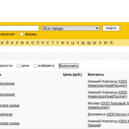
ъявления
фирмы
И
Й
К
Л
М
Н
О
П
Р
С
Т
У
Ф
Х
Ц
Ч
Ш
Щ
Ы
Э
Ю
Я
ярности
цене
алфавиту
а
Цена (руб.)
Контакты
Нижний Новгород (
ООО
изоляция
НижегородХимПродукт
)
Нижний Новгород (
ООО
изоляция
НижегородХимПродукт
)
Москва (
ООО Торговый 
еское сырье
Химабсолют
)
орители
Дзержинск (
ООО Кетон+
)
Нижний Новгород (
ООО 
еское сырье
Окахим
)