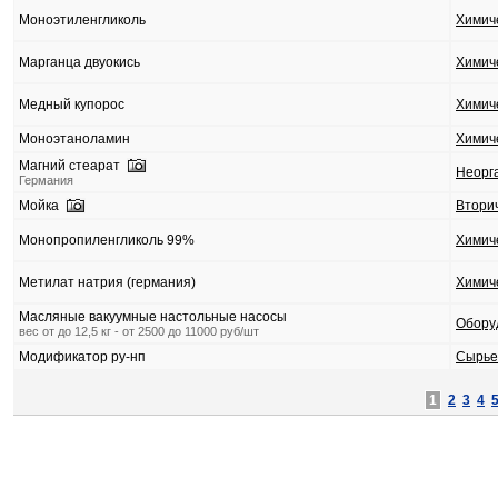
Моноэтиленгликоль
Химич
Марганца двуокись
Химич
Медный купорос
Химич
Моноэтаноламин
Химич
Магний стеарат
Неорг
Германия
Мойка
Втори
Монопропиленгликоль 99%
Химич
Метилат натрия (германия)
Химич
Масляные вакуумные настольные насосы
Обору
вес от до 12,5 кг - от 2500 до 11000 руб/шт
Модификатор ру-нп
Сырье
1
2
3
4