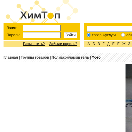
Логин:
Пароль:
товары/услуги
об
Разместить?
|
Забыли пароль?
А
Б
В
Г
Д
Е
Ё
Ж
З
Главная
|
Группы товаров
|
Полиакриламид гель
| Фото