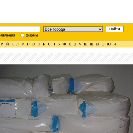
ъявления
фирмы
И
Й
К
Л
М
Н
О
П
Р
С
Т
У
Ф
Х
Ц
Ч
Ш
Щ
Ы
Э
Ю
Я