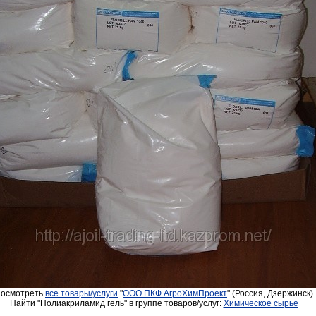
осмотреть
все товары/услуги
"
ООО ПКФ АгроХимПроект
" (Россия, Дзержинск)
Найти "Полиакриламид гель" в группе товаров/услуг:
Химическое сырье