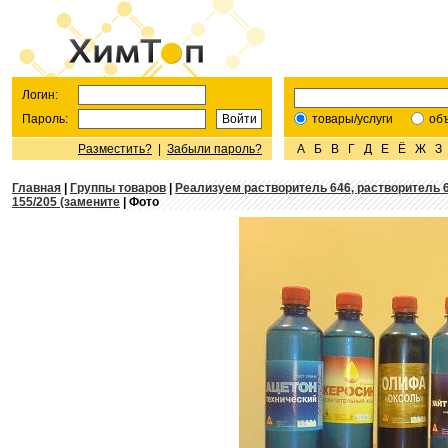
Логин:
Пароль:
товары/услуги
об
Разместить?
|
Забыли пароль?
А
Б
В
Г
Д
Е
Ё
Ж
З
Главная
|
Группы товаров
|
Реализуем растворитель 646, растворитель 
155/205 (замените
| Фото