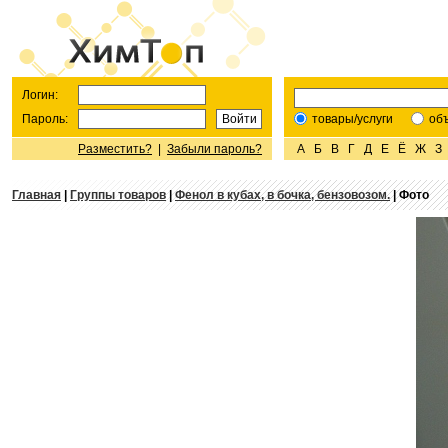
Логин:
Пароль:
товары/услуги
об
Разместить?
|
Забыли пароль?
А
Б
В
Г
Д
Е
Ё
Ж
З
Главная
|
Группы товаров
|
Фенол в кубах, в бочка, бензовозом.
| Фото