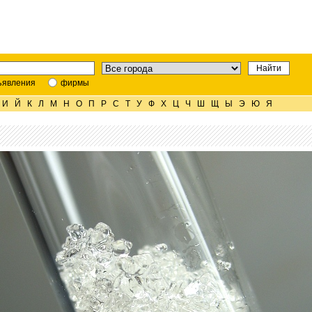
ъявления
фирмы
И
Й
К
Л
М
Н
О
П
Р
С
Т
У
Ф
Х
Ц
Ч
Ш
Щ
Ы
Э
Ю
Я