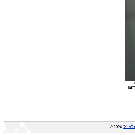
П
Найти
© 2026
"ХимТо