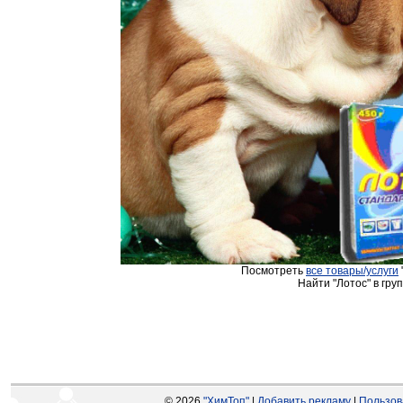
Посмотреть
все товары/услуги
Найти "Лотос" в гру
© 2026
"ХимТоп"
|
Добавить рекламу
|
Пользов