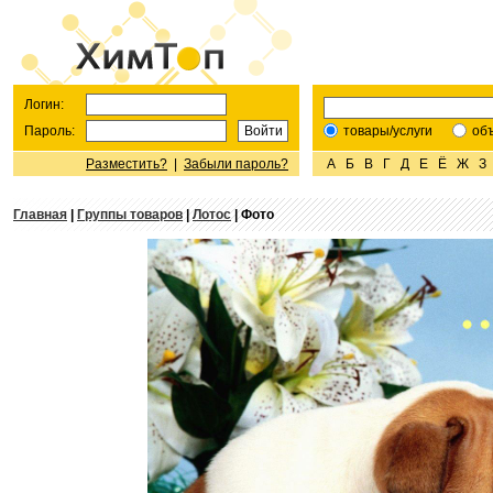
Логин:
Пароль:
товары/услуги
об
Разместить?
|
Забыли пароль?
А
Б
В
Г
Д
Е
Ё
Ж
З
Главная
|
Группы товаров
|
Лотос
| Фото