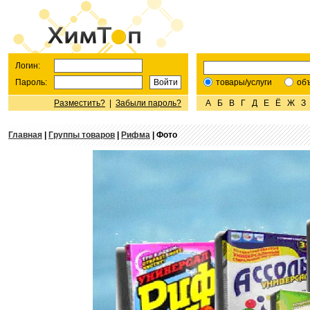
Логин:
Пароль:
товары/услуги
об
Разместить?
|
Забыли пароль?
А
Б
В
Г
Д
Е
Ё
Ж
З
Главная
|
Группы товаров
|
Рифма
| Фото