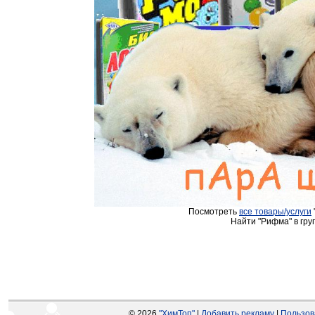
Посмотреть
все товары/услуги
Найти "Рифма" в гру
© 2026
"ХимТоп"
|
Добавить рекламу
|
Пользов