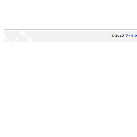
© 2026
"ХимТо