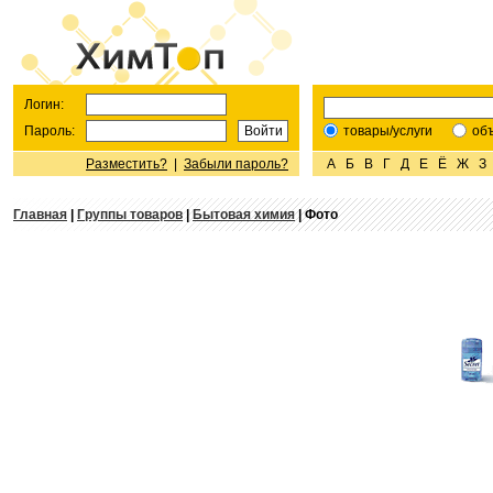
Логин:
Пароль:
товары/услуги
об
Разместить?
|
Забыли пароль?
А
Б
В
Г
Д
Е
Ё
Ж
З
Главная
|
Группы товаров
|
Бытовая химия
| Фото