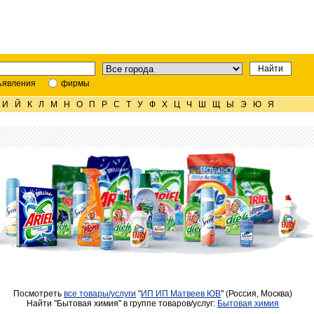
ъявления
фирмы
И
Й
К
Л
М
Н
О
П
Р
С
Т
У
Ф
Х
Ц
Ч
Ш
Щ
Ы
Э
Ю
Я
Посмотреть
все товары/услуги
"
ИП ИП Матвеев ЮВ
" (Россия, Москва)
Найти "Бытовая химия" в группе товаров/услуг:
Бытовая химия