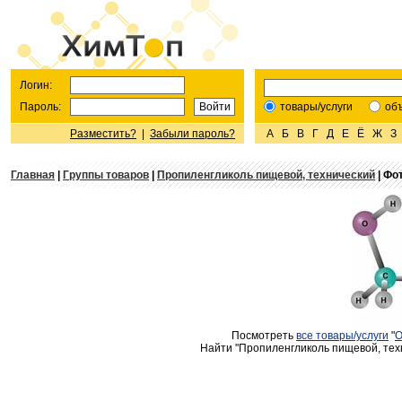
Логин:
Пароль:
товары/услуги
об
Разместить?
|
Забыли пароль?
А
Б
В
Г
Д
Е
Ё
Ж
З
Главная
|
Группы товаров
|
Пропиленгликоль пищевой, технический
| Фо
Посмотреть
все товары/услуги
"
О
Найти "Пропиленгликоль пищевой, техн