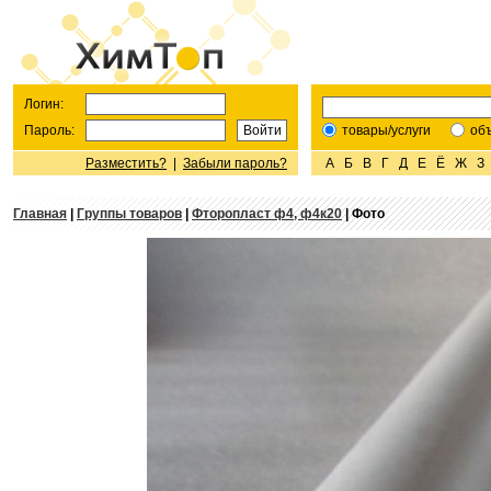
Логин:
Пароль:
товары/услуги
об
Разместить?
|
Забыли пароль?
А
Б
В
Г
Д
Е
Ё
Ж
З
Главная
|
Группы товаров
|
Фторопласт ф4, ф4к20
| Фото