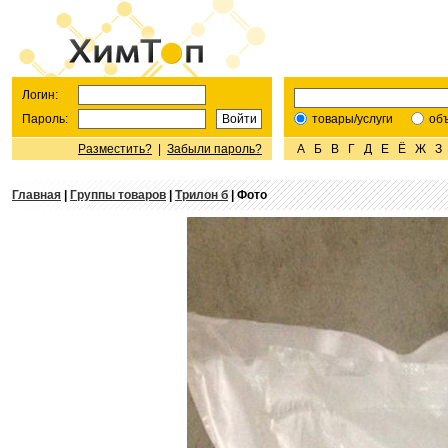
Логин:
Пароль:
товары/услуги
об
Разместить?
|
Забыли пароль?
А
Б
В
Г
Д
Е
Ё
Ж
З
Главная
|
Группы товаров
|
Трилон б
| Фото