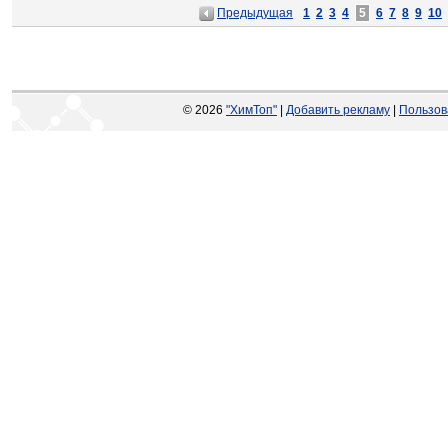
Предыдущая
1
2
3
4
5
6
7
8
9
10
© 2026
"ХимТоп"
|
Добавить рекламу
|
Пользов