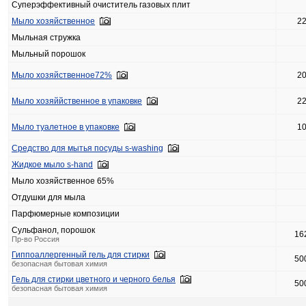
Суперэффективный очиститель газовых плит
Мыло хозяйственное
2
Мыльная стружка
Мыльный порошок
Мыло хозяйственное72%
2
Мыло хозяййственное в упаковке
2
Мыло туалетное в упаковке
1
Средство для мытья посуды s-washing
Жидкое мыло s-hand
Мыло хозяйственное 65%
Отдушки для мыла
Парфюмерные композиции
Сульфанол, порошок
16
Пр-во Россия
Гиппоаллергенный гель для стирки
50
безопасная бытовая химия
Гель для стирки цветного и черного белья
50
безопасная бытовая химия