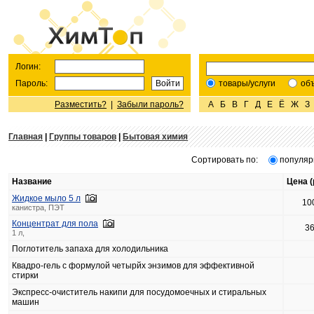
Логин:
Пароль:
товары/услуги
об
Разместить?
|
Забыли пароль?
А
Б
В
Г
Д
Е
Ё
Ж
З
Главная
|
Группы товаров
|
Бытовая химия
Сортировать по:
популяр
Название
Цена (
Жидкое мыло 5 л
10
канистра, ПЭТ
Концентрат для пола
3
1 л,
Поглотитель запаха для холодильника
Квадро-гель с формулой четырйх энзимов для эффективной
стирки
Экспресс-очиститель накипи для посудомоечных и стиральных
машин