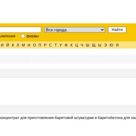
ъявления
фирмы
И
Й
К
Л
М
Н
О
П
Р
С
Т
У
Ф
Х
Ц
Ч
Ш
Щ
Ы
Э
Ю
Я
онцентрат для приготовления баритовой штукатурки и баритобетона для защ