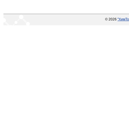
© 2026
"ХимТо