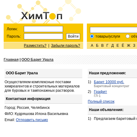
Логин:
Пароль:
товары/услуги
об
Разместить?
|
Забыли пароль?
А
Б
В
Г
Д
Е
Ё
Ж
З
Главная
|
ООО Барит Урала
ООО Барит Урала
Наши предложения:
Осуществляем комплексные поставки
1)
Барит 10000 руб.
химреагентов и строительных материалов
Баритовый концентрат
для буровых и тампонажных растворов.
2)
Графит
ГЛ-1
Контактная информация
Полный список
Город: Россия, Челябинск
Наши объявления:
ФИО: Кудряшова Илона Васильевна
1)
Предлагаем баритовый к
Email:
Отправить письмо