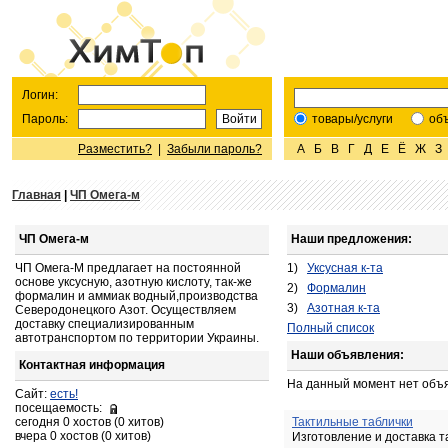
Логин:
Пароль:
товары/услуги
об
Разместить?
|
Забыли пароль?
А
Б
В
Г
Д
Е
Ё
Ж
З
Главная
|
ЧП Омега-м
ЧП Омега-м
Наши предложения:
ЧП Омега-М предлагает на постоянной
1)
Уксусная к-та
основе уксусную, азотную кислоту, так-же
2)
Формалин
формалин и аммиак водный,производства
3)
Азотная к-та
Северодонецкого Азот. Осуществляем
доставку специализированным
Полный список
автотранспортом по территории Украины.
Наши объявления:
Контактная информация
На данный момент нет объ
Сайт:
есть!
посещаемость:
сегодня 0 хостов (0 хитов)
Тактильные таблички
вчера 0 хостов (0 хитов)
Изготовление и доставка 