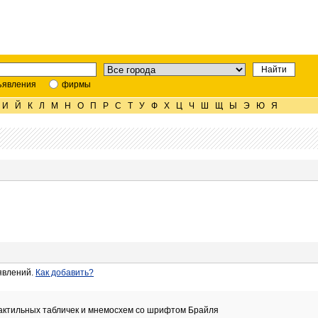
ъявления
фирмы
И
Й
К
Л
М
Н
О
П
Р
С
Т
У
Ф
Х
Ц
Ч
Ш
Щ
Ы
Э
Ю
Я
явлений.
Как добавить?
тактильных табличек и мнемосхем со шрифтом Брайля