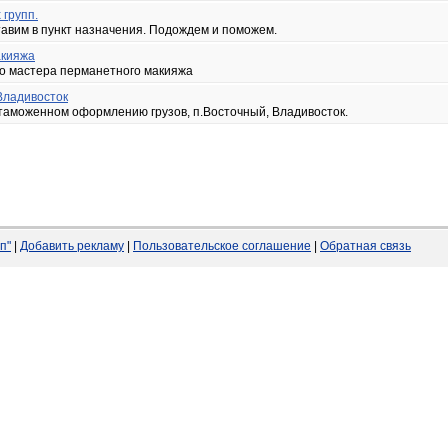
групп.
тавим в пункт назначения. Подождем и поможем.
акияжа
о мастера перманетного макияжа
Владивосток
 таможенном оформлению грузов, п.Восточный, Владивосток.
п"
|
Добавить рекламу
|
Пользовательское соглашение
|
Обратная связь