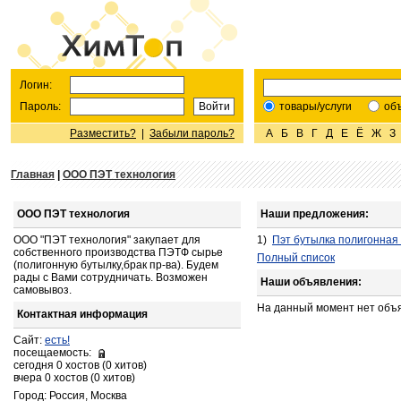
Логин:
Пароль:
товары/услуги
об
Разместить?
|
Забыли пароль?
А
Б
В
Г
Д
Е
Ё
Ж
З
Главная
|
ООО ПЭТ технология
ООО ПЭТ технология
Наши предложения:
ООО "ПЭТ технология" закупает для
1)
Пэт бутылка полигонная 
собственного производства ПЭТФ сырье
Полный список
(полигонную бутылку,брак пр-ва). Будем
рады с Вами сотрудничать. Возможен
Наши объявления:
самовывоз.
На данный момент нет объ
Контактная информация
Сайт:
есть!
посещаемость:
сегодня 0 хостов (0 хитов)
вчера 0 хостов (0 хитов)
Город: Россия, Москва