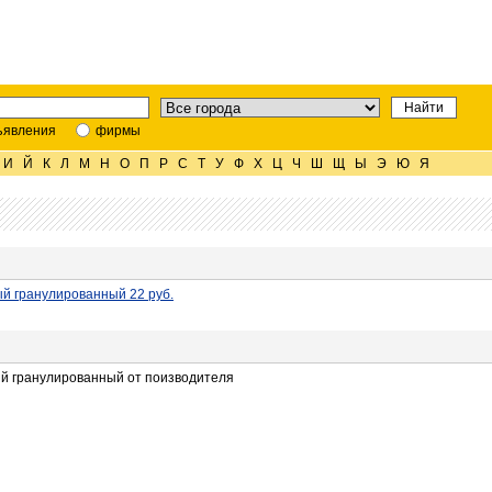
ъявления
фирмы
И
Й
К
Л
М
Н
О
П
Р
С
Т
У
Ф
Х
Ц
Ч
Ш
Щ
Ы
Э
Ю
Я
й гранулированный 22 руб.
й гранулированный от поизводителя