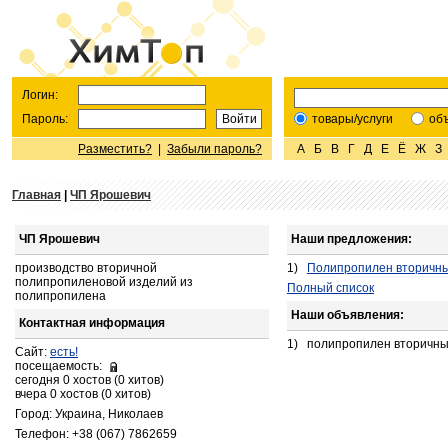
Логин:
Пароль:
товары/услуги
об
Разместить?
|
Забыли пароль?
А
Б
В
Г
Д
Е
Ё
Ж
З
Главная
|
ЧП Ярошевич
ЧП Ярошевич
Наши предложения:
производство вторичной
1)
Полипропилен вторичны
полипропиленовой изделий из
Полный список
полипропилена
Наши объявления:
Контактная информация
1)
полипропилен вторичны
Сайт:
есть!
посещаемость:
сегодня 0 хостов (0 хитов)
вчера 0 хостов (0 хитов)
Город: Украина, Николаев
Телефон: +38 (067) 7862659