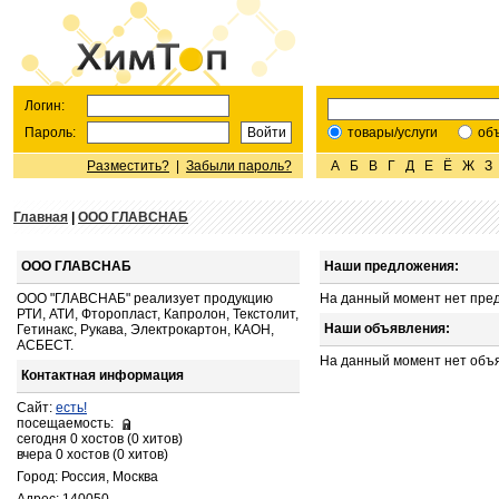
Логин:
Пароль:
товары/услуги
об
Разместить?
|
Забыли пароль?
А
Б
В
Г
Д
Е
Ё
Ж
З
Главная
|
ООО ГЛАВСНАБ
ООО ГЛАВСНАБ
Наши предложения:
ООО "ГЛАВСНАБ" реализует продукцию
На данный момент нет пре
РТИ, АТИ, Фторопласт, Капролон, Текстолит,
Наши объявления:
Гетинакс, Рукава, Электрокартон, КАОН,
АСБЕСТ.
На данный момент нет объ
Контактная информация
Сайт:
есть!
посещаемость:
сегодня 0 хостов (0 хитов)
вчера 0 хостов (0 хитов)
Город: Россия, Москва