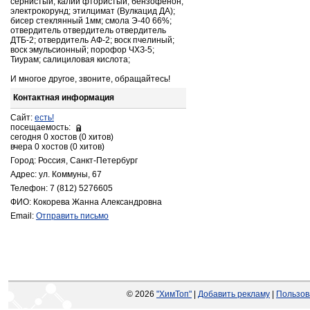
сернистый; калий фтористый; бензофенон;
электрокорунд; этилцимат (Вулкацид ДА);
бисер стеклянный 1мм; смола Э-40 66%;
отвердитель отвердитель отвердитель
ДТБ-2; отвердитель АФ-2; воск пчелиный;
воск эмульсионный; порофор ЧХЗ-5;
Тиурам; салициловая кислота;
И многое другое, звоните, обращайтесь!
Контактная информация
Сайт:
есть!
посещаемость:
сегодня 0 хостов (0 хитов)
вчера 0 хостов (0 хитов)
Город: Россия, Санкт-Петербург
Адрес: ул. Коммуны, 67
Телефон: 7 (812) 5276605
ФИО: Кокорева Жанна Александровна
Email:
Отправить письмо
© 2026
"ХимТоп"
|
Добавить рекламу
|
Пользов