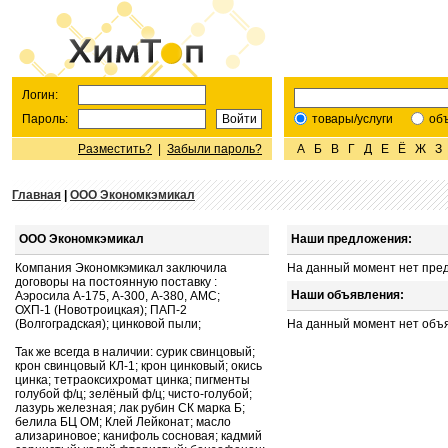
Логин:
Пароль:
товары/услуги
об
Разместить?
|
Забыли пароль?
А
Б
В
Г
Д
Е
Ё
Ж
З
Главная
|
ООО Экономкэмикал
ООО Экономкэмикал
Наши предложения:
Компания Экономкэмикал заключила
На данный момент нет пре
договоры на постоянную поставку :
Наши объявления:
Аэросила А-175, А-300, А-380, АМС;
ОХП-1 (Новотроицкая); ПАП-2
(Волгоградская); цинковой пыли;
На данный момент нет объ
Так же всегда в наличии: сурик свинцовый;
крон свинцовый КЛ-1; крон цинковый; окись
цинка; тетраоксихромат цинка; пигменты
голубой ф/ц; зелёный ф/ц; чисто-голубой;
лазурь железная; лак рубин СК марка Б;
белила БЦ ОМ; Клей Лейконат; масло
ализариновое; канифоль сосновая; кадмий