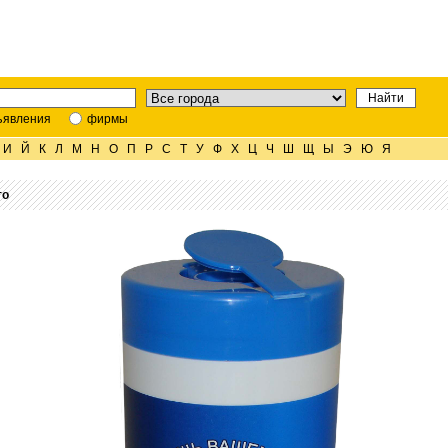
ъявления
фирмы
И
Й
К
Л
М
Н
О
П
Р
С
Т
У
Ф
Х
Ц
Ч
Ш
Щ
Ы
Э
Ю
Я
то