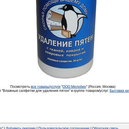
Посмотреть
все товары/услуги
"
ООО Мелобин
" (Россия, Москва)
 "Влажные салфетки для удаления пятен" в группе товаров/услуг:
Бытовая х
п"
|
Добавить рекламу
|
Пользовательское соглашение
|
Обратная связь