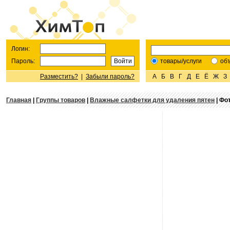
Логин:
Пароль:
товары/услуги
об
Разместить?
|
Забыли пароль?
А
Б
В
Г
Д
Е
Ё
Ж
З
Главная
|
Группы товаров
|
Влажные салфетки для удаления пятен
| Фо