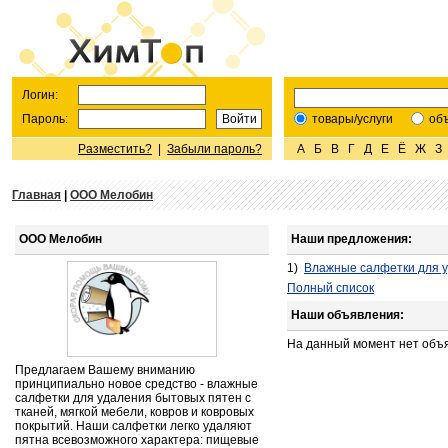
Логин:
Пароль:
товары/услуги
об
Разместить?
|
Забыли пароль?
А
Б
В
Г
Д
Е
Ё
Ж
З
Главная
|
ООО Мелобин
ООО Мелобин
Наши предложения:
1)
Влажные салфетки для 
Полный список
Наши объявления:
На данный момент нет объ
Предлагаем Вашему вниманию
принципиально новое средство - влажные
салфетки для удаления бытовых пятен с
тканей, мягкой мебели, ковров и ковровых
покрытий. Наши салфетки легко удаляют
пятна всевозможного характера: пищевые