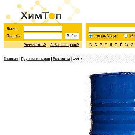
Логин:
Пароль:
товары/услуги
об
Разместить?
|
Забыли пароль?
А
Б
В
Г
Д
Е
Ё
Ж
З
Главная
|
Группы товаров
|
Реагенты
| Фото