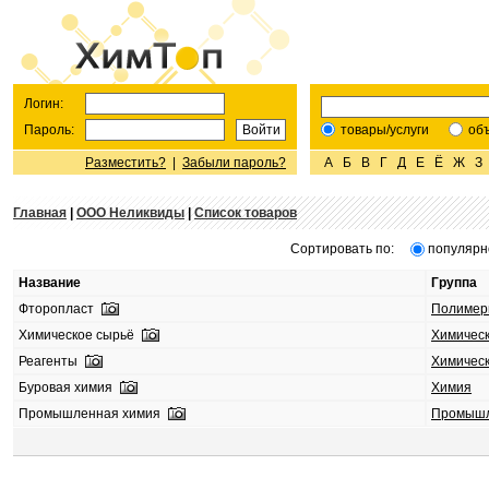
Логин:
Пароль:
товары/услуги
об
Разместить?
|
Забыли пароль?
А
Б
В
Г
Д
Е
Ё
Ж
З
Главная
|
ООО Неликвиды
|
Список товаров
Сортировать по:
популярн
Название
Группа
Фторопласт
Полиме
Химическое сырьё
Химическ
Реагенты
Химическ
Буровая химия
Химия
Промышленная химия
Промышл