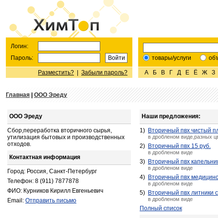
Логин:
Пароль:
товары/услуги
об
Разместить?
|
Забыли пароль?
А
Б
В
Г
Д
Е
Ё
Ж
З
Главная
|
ООО Эреду
ООО Эреду
Наши предложения:
Сбор,переработка вторичного сырья,
1)
Вторичный пвх чистый п
утилизация бытовых и производственных
в дробленом виде,разных ц
отходов.
2)
Вторичный пвх 15 руб.
в дробленом виде
Контактная информация
3)
Вторичный пвх капельниц
в дробленом виде
Город: Россия, Санкт-Петербург
4)
Вторичный пвх медицинск
Телефон: 8 (911) 7877878
в дробленом виде
ФИО: Курников Кирилл Евгеньевич
5)
Вторичный пвх литники с
в дробленом виде
Email:
Отправить письмо
Полный список