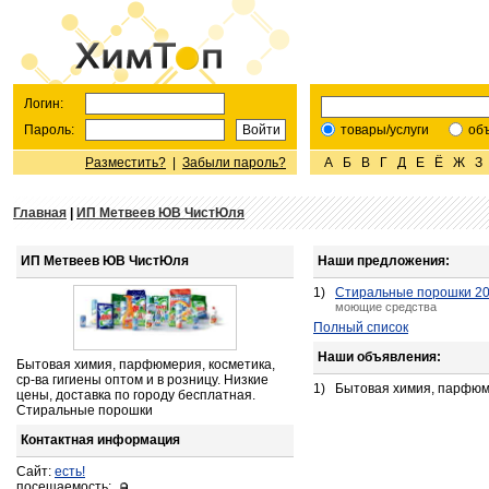
Логин:
Пароль:
товары/услуги
об
Разместить?
|
Забыли пароль?
А
Б
В
Г
Д
Е
Ё
Ж
З
Главная
|
ИП Метвеев ЮВ ЧистЮля
ИП Метвеев ЮВ ЧистЮля
Наши предложения:
1)
Стиральные порошки 20
моющие средства
Полный список
Наши объявления:
Бытовая химия, парфюмерия, косметика,
ср-ва гигиены оптом и в розницу. Низкие
1)
Бытовая химия, парфюмер
цены, доставка по городу бесплатная.
Стиральные порошки
Контактная информация
Сайт:
есть!
посещаемость: