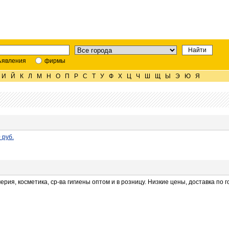
ъявления
фирмы
И
Й
К
Л
М
Н
О
П
Р
С
Т
У
Ф
Х
Ц
Ч
Ш
Щ
Ы
Э
Ю
Я
 руб.
ия, косметика, ср-ва гигиены оптом и в розницу. Низкие цены, доставка по 