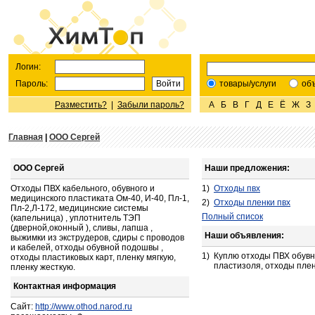
Логин:
Пароль:
товары/услуги
об
Разместить?
|
Забыли пароль?
А
Б
В
Г
Д
Е
Ё
Ж
З
Главная
|
ООО Cергей
ООО Cергей
Наши предложения:
Отходы ПВХ кабельного, обувного и
1)
Отходы пвх
медицинского пластиката Ом-40, И-40, Пл-1,
2)
Отходы пленки пвх
Пл-2,Л-172, медицинские системы
Полный список
(капельница) , уплотнитель ТЭП
(дверной,оконный ), сливы, лапша ,
Наши объявления:
выжимки из экструдеров, сдиры с проводов
и кабелей, отходы обувной подошвы ,
1)
Куплю отходы ПВХ обувн
отходы пластиковых карт, пленку мягкую,
пластизоля, отходы пле
пленку жесткую.
Контактная информация
Сайт:
http://www.othod.narod.ru