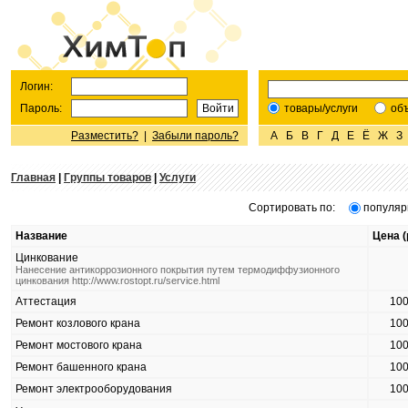
Логин:
Пароль:
товары/услуги
об
Разместить?
|
Забыли пароль?
А
Б
В
Г
Д
Е
Ё
Ж
З
Главная
|
Группы товаров
|
Услуги
Сортировать по:
популяр
Название
Цена (
Цинкование
Нанесение антикоррозионного покрытия путем термодиффузионного
цинкования http://www.rostopt.ru/service.html
Аттестация
10
Ремонт козлового крана
10
Ремонт мостового крана
10
Ремонт башенного крана
10
Ремонт электрооборудования
10