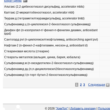
Борат цинка
Альтакс (2,2-дибензотиазол дисульфид, accelerator mbts)
Каптакс (2-меркаптобензотиазол, accelerator mbt)
Тиурам д (тетраметилтиурамдисульфид, accelerator tmtd)
Сульфенамид ц (n-циклогексил-2-бензотиазол сульфенамид)
Диафен фп (n-изопропил-n'-фенил-п-фенилин диамин, antioxidant
ippd)
Сантогард pvi (n-циклогексилтиофталимид, antiscorching agent pvi)
Нафтам-2 (n-фенил-2-нафтиламин, неозон-д, antioxidant d)
Стеариновая кислота (стеарин)
Стеараты металлов (кальция, цинка, бария, кобальта)
Сульфенамид м (n-оксидиэтилен-2-бензотиазол-сульфенамид)
Сульфенамид дц (n,n-дициклогексил2бензтиазолсульфенамид)
Сульфенамид t (n-терт-бутил-2-бензотиазолсульфенамид)
1
2
3
Следующая
© 2026
"ХимТоп"
|
Добавить рекламу
|
Пользов