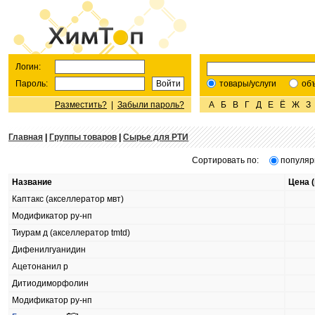
Логин:
Пароль:
товары/услуги
об
Разместить?
|
Забыли пароль?
А
Б
В
Г
Д
Е
Ё
Ж
З
Главная
|
Группы товаров
|
Сырье для РТИ
Сортировать по:
популяр
Название
Цена (
Каптакс (акселлератор мвт)
Модификатор ру-нп
Тиурам д (акселлератор tmtd)
Дифенилгуанидин
Ацетонанил р
Дитиодиморфолин
Модификатор ру-нп