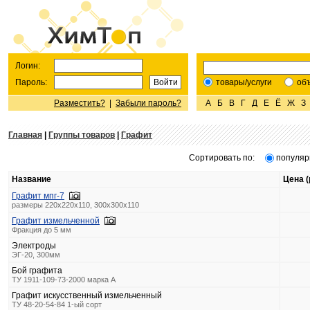
Логин:
Пароль:
товары/услуги
об
Разместить?
|
Забыли пароль?
А
Б
В
Г
Д
Е
Ё
Ж
З
Главная
|
Группы товаров
|
Графит
Сортировать по:
популяр
Название
Цена (
Графит мпг-7
размеры 220х220х110, 300х300х110
Графит измельченной
Фракция до 5 мм
Электроды
ЭГ-20, 300мм
Бой графита
ТУ 1911-109-73-2000 марка А
Графит искусственный измельченный
ТУ 48-20-54-84 1-ый сорт