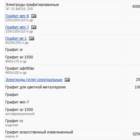
Электроды графитированные
600
ЭГ-15 &#216; 200
Графит мпг-6
220x220x110 и др
Графит мпг-7
220x220x110 и др
Графит мг-1
Ф100х250 и др
Графит эг
Графит аг-1500
Ф60х170 и др
Графит афг80вс
Ф50х100 и др
Электроды (угли) спектральные
2
Графит для цветной металлургии
10
Графит
Графит мпг-7
Графит аг-1500
антифрикционный
Графит гэ
изделия
Графит искусственный измельченный
325
марка А