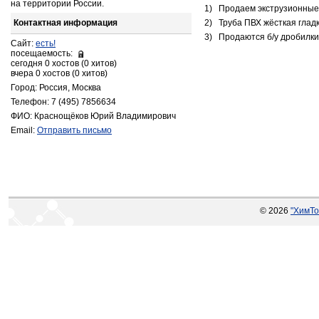
на территории России.
1)
Продаем экструзионные 
Контактная информация
2)
Труба ПВХ жёсткая глад
3)
Продаются б/у дробилки
Сайт:
есть!
посещаемость:
сегодня 0 хостов (0 хитов)
вчера 0 хостов (0 хитов)
Город: Россия, Москва
Телефон: 7 (495) 7856634
ФИО: Краснощёков Юрий Владимирович
Email:
Отправить письмо
© 2026
"ХимТо