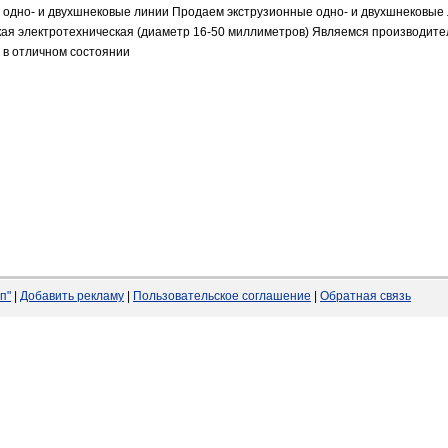
одно- и двухшнековые линии Продаем экструзионные одно- и двухшнековые л
кая электротехническая (диаметр 16-50 миллиметров) Являемся производит
 в отличном состоянии
п"
|
Добавить рекламу
|
Пользовательское соглашение
|
Обратная связь