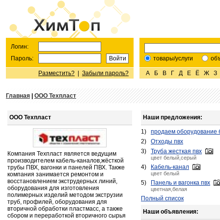
Логин:
Пароль:
товары/услуги
об
Разместить?
|
Забыли пароль?
А
Б
В
Г
Д
Е
Ё
Ж
З
Главная
|
ООО Техпласт
ООО Техпласт
Наши предложения:
1)
продаем оборудование б
2)
Отходы пвх
3)
Труба жесткая пвх
Компания Техпласт является ведущим
цвет белый,серый
производителем кабель-каналов,жёсткой
4)
Кабель-канал
трубы ПВХ, вагонки и панелей ПВХ. Также
цвет белый
компания занимается ремонтом и
восстановлением экструдерных линий,
5)
Панель и вагонка пвх
оборудования для изготовления
цветная,белая
полимерных изделий методом экструзии
Полный список
труб, профилей, оборудования для
вторичной обработки пластмасс, а также
Наши объявления:
сбором и переработкой вторичного сырья