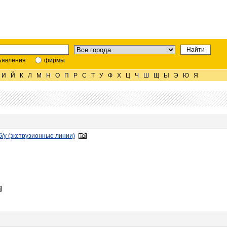
ъявления
фирмы
И
Й
К
Л
М
Н
О
П
Р
С
Т
У
Ф
Х
Ц
Ч
Ш
Щ
Ы
Э
Ю
Я
/у (экструзионные линии)