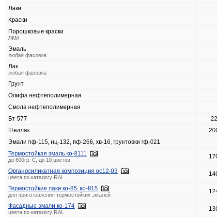
Лаки
Краски
Порошковые краски
ЛКМ
Эмаль
любая фасовка
Лак
любая фасовка
Грунт
Олифа нефтеполимерная
Смола нефтеполимерная
Бт-577
2
Шеллак
20
Эмали пф-115, нц-132, пф-266, хв-16, грунтовки гф-021
Термостойкая эмаль ко-8111
17
до 600гр. С, до 10 цветов
Органосиликатная композиция ос12-03
14
цвета по каталогу RAL
Термостойкие лаки ко-85, ко-815
12
для приготовления термостойких эмалей
Фасадные эмали ко-174
13
цвета по каталогу RAL