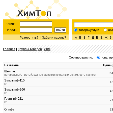
Логин:
Пароль:
товары/услуги
об
Разместить?
|
Забыли пароль?
А
Б
В
Г
Д
Е
Ё
Ж
З
Главная
|
Группы товаров
|
ЛКМ
Сортировать по:
популяр
Название
Цена (
Шеллак
30
натуральный, чистый, разные фасовки по разным ценам, есть паспорт
Эмаль пф-115
4
кг
Эмаль пф-266
4
кг
Грунт гф-021
2
кг
Олифа
3