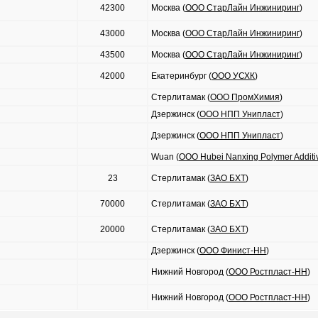
42300
Москва (
ООО СтарЛайн Инжиниринг
)
43000
Москва (
ООО СтарЛайн Инжиниринг
)
43500
Москва (
ООО СтарЛайн Инжиниринг
)
42000
Екатеринбург (
ООО УСХК
)
Стерлитамак (
ООО ПромХимия
)
Дзержинск (
ООО НПП Унипласт
)
Дзержинск (
ООО НПП Унипласт
)
Wuan (
ООО Hubei Nanxing Polymer Additiv
23
Стерлитамак (
ЗАО БХТ
)
70000
Стерлитамак (
ЗАО БХТ
)
20000
Стерлитамак (
ЗАО БХТ
)
Дзержинск (
ООО Финист-НН
)
Нижний Новгород (
ООО Ростпласт-НН
)
Нижний Новгород (
ООО Ростпласт-НН
)