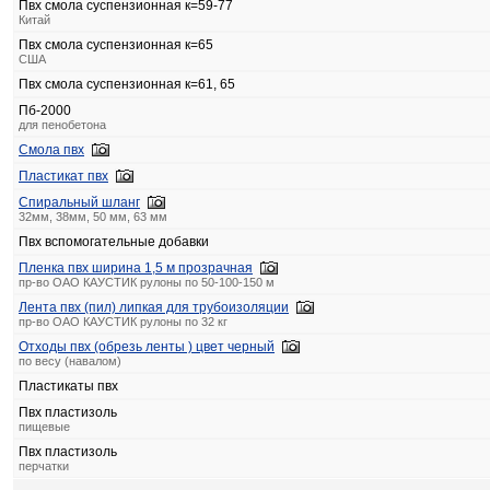
Пвх смола суспензионная к=59-77
Китай
Пвх смола суспензионная к=65
США
Пвх смола суспензионная к=61, 65
Пб-2000
для пенобетона
Смола пвх
Пластикат пвх
Спиральный шланг
32мм, 38мм, 50 мм, 63 мм
Пвх вспомогательные добавки
Пленка пвх ширина 1,5 м прозрачная
пр-во ОАО КАУСТИК рулоны по 50-100-150 м
Лента пвх (пил) липкая для трубоизоляции
пр-во ОАО КАУСТИК рулоны по 32 кг
Отходы пвх (обрезь ленты ) цвет черный
по весу (навалом)
Пластикаты пвх
Пвх пластизоль
пищевые
Пвх пластизоль
перчатки