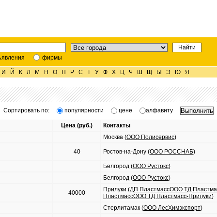
ъявления
фирмы
И
Й
К
Л
М
Н
О
П
Р
С
Т
У
Ф
Х
Ц
Ч
Ш
Щ
Ы
Э
Ю
Я
Сортировать по:
популярности
цене
алфавиту
Цена (руб.)
Контакты
Москва (
ООО Полисервис
)
40
Ростов-на-Дону (
ООО РОССНАБ
)
Белгород (
ООО Рустокс
)
Белгород (
ООО Рустокс
)
Прилуки (
ДП ПластмассООО ТД Пластма
40000
ПластмассООО ТД Пластмасс-Прилуки
)
Стерлитамак (
ООО ЛесХимэкспорт
)