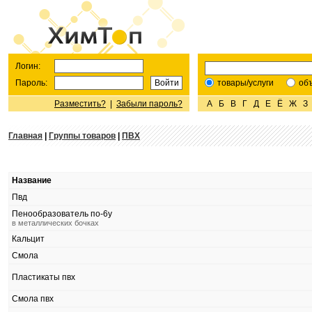
Логин:
Пароль:
товары/услуги
об
Разместить?
|
Забыли пароль?
А
Б
В
Г
Д
Е
Ё
Ж
З
Главная
|
Группы товаров
|
ПВХ
Название
Пвд
Пенообразователь по-6у
в металлических бочках
Кальцит
Смола
Пластикаты пвх
Смола пвх