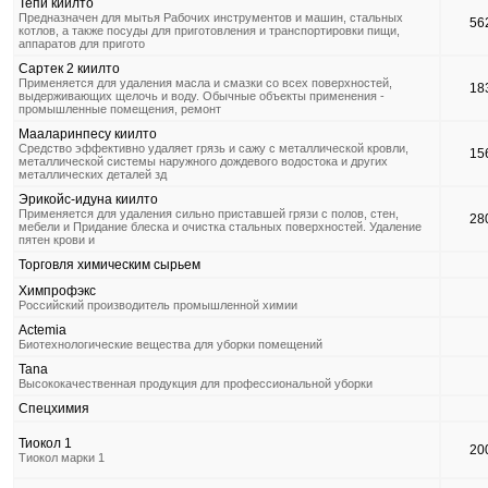
Тепи киилто
Предназначен для мытья Рабочих инструментов и машин, стальных
56
котлов, а также посуды для приготовления и транспортировки пищи,
аппаратов для пригото
Сартек 2 киилто
Применяется для удаления масла и смазки со всех поверхностей,
18
выдерживающих щелочь и воду. Обычные объекты применения -
промышленные помещения, ремонт
Мааларинпесу киилто
Средство эффективно удаляет грязь и сажу с металлической кровли,
15
металлической системы наружного дождевого водостока и других
металлических деталей зд
Эрикойс-идуна киилто
Применяется для удаления сильно приставшей грязи с полов, стен,
28
мебели и Придание блеска и очистка стальных поверхностей. Удаление
пятен крови и
Торговля химическим сырьем
Химпрофэкс
Российский производитель промышленной химии
Actemia
Биотехнологические вещества для уборки помещений
Tana
Высококачественная продукция для профессиональной уборки
Спецхимия
Тиокол 1
20
Тиокол марки 1