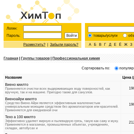
Логин:
Пароль:
товары/услуги
об
Разместить?
|
Забыли пароль?
А
Б
В
Г
Д
Е
Ё
Ж
З
Главная
|
Группы товаров
|
Профессиональная химия
Сортировать по:
популяр
Название
Цена (
Виено киилто
19
Применяется очистки всех выдерживающих воду поверхностей, как
вручную, так и на машине. Пригодно также для санузлов.
Виеноайри киилто
Средство Виено Айри является эффективным малопенистым
19
универсальным моющим средством без ароматизаторов или красителей.
Применяется для ежедневной очи
Техо а 100 киилто
Эффективно удаляет жирную и пылевидную грязь, такую как сажу и муку.
21
Применяется в магазинах, промышленных объектах, учреждениях,
складах, автобусах и