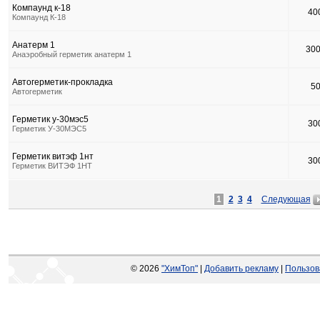
Компаунд к-18
40
Компаунд К-18
Анатерм 1
30
Анаэробный герметик анатерм 1
Автогерметик-прокладка
5
Автогерметик
Герметик у-30мэс5
30
Герметик У-30МЭС5
Герметик витэф 1нт
30
Герметик ВИТЭФ 1НТ
1
2
3
4
Следующая
© 2026
"ХимТоп"
|
Добавить рекламу
|
Пользов