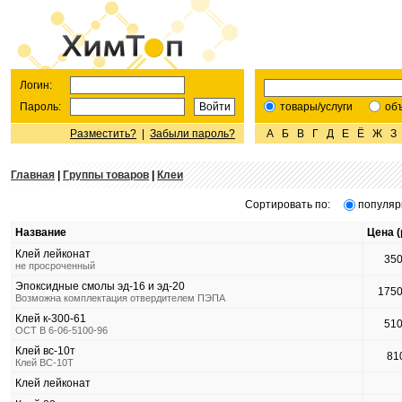
Логин:
Пароль:
товары/услуги
об
Разместить?
|
Забыли пароль?
А
Б
В
Г
Д
Е
Ё
Ж
З
Главная
|
Группы товаров
|
Клеи
Сортировать по:
популяр
Название
Цена (
Клей лейконат
35
не просроченный
Эпоксидные смолы эд-16 и эд-20
175
Возможна комплектация отвердителем ПЭПА
Клей к-300-61
51
ОСТ В 6-06-5100-96
Клей вс-10т
81
Клей ВС-10Т
Клей лейконат