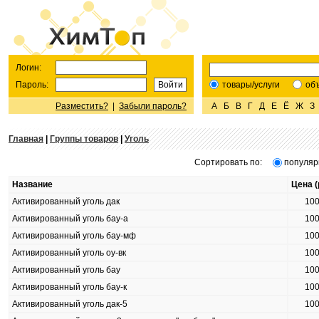
Логин:
Пароль:
товары/услуги
об
Разместить?
|
Забыли пароль?
А
Б
В
Г
Д
Е
Ё
Ж
З
Главная
|
Группы товаров
|
Уголь
Сортировать по:
популяр
Название
Цена (
Активированный уголь дак
10
Активированный уголь бау-а
10
Активированный уголь бау-мф
10
Активированный уголь оу-вк
10
Активированный уголь бау
10
Активированный уголь бау-к
10
Активированный уголь дак-5
10