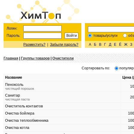
Логин:
Пароль:
товары/услуги
об
Разместить?
|
Забыли пароль?
А
Б
В
Г
Д
Е
Ё
Ж
З
Главная
|
Группы товаров
|
Очистители
Сортировать по:
популяр
Название
Цена (
Пеноксоль
1
чистящий порошок
Санитар
2
чистящая паста
Очиститель контактов
Очистка бойлера
10
Очистка теплообменника
10
Очистка котла
10