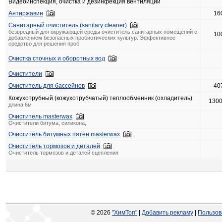
Видеоинспекция, очистка и дезинфекция вентиляции
Антиржавин
16
Санитарный очиститель (sanitary cleaner)
безвредный для окружающей среды очиститель санитарных помещений с
10
добавлением безопасных пробиотических культур. Эффективное
средство для решения проб
Очистка сточных и оборотных вод
Очистители
Очиститель для бассейнов
40
Кожухотрубный (кожухотрубчатый) теплообменник (охладитель)
130
длина 6м
Очиститель masterwax
Очистители битума, силикона,
Очиститель битумных пятен masterwax
Очиститель тормозов и деталей
Очиститель тормозов и деталей сцепления
© 2026
"ХимТоп"
|
Добавить рекламу
|
Пользов