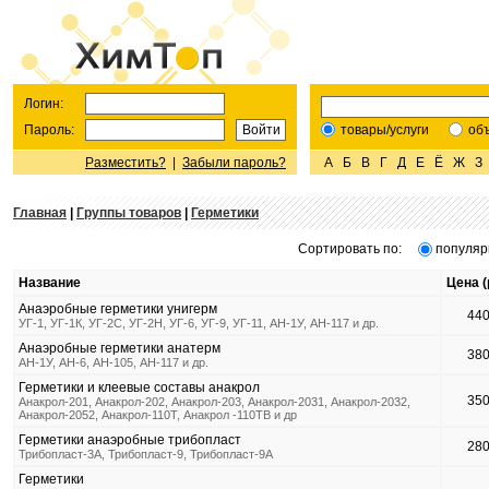
Логин:
Пароль:
товары/услуги
об
Разместить?
|
Забыли пароль?
А
Б
В
Г
Д
Е
Ё
Ж
З
Главная
|
Группы товаров
|
Герметики
Сортировать по:
популяр
Название
Цена (
Анаэробные герметики унигерм
44
УГ-1, УГ-1К, УГ-2С, УГ-2Н, УГ-6, УГ-9, УГ-11, АН-1У, АН-117 и др.
Анаэробные герметики анатерм
38
АН-1У, АН-6, АН-105, АН-117 и др.
Герметики и клеевые составы анакрол
35
Анакрол-201, Анакрол-202, Анакрол-203, Анакрол-2031, Анакрол-2032,
Анакрол-2052, Анакрол-110Т, Анакрол -110ТВ и др
Герметики анаэробные трибопласт
28
Трибопласт-3А, Трибопласт-9, Трибопласт-9А
Герметики