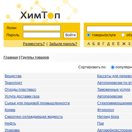
Логин:
Пароль:
товары/услуги
об
Разместить?
|
Забыли пароль?
А
Б
В
Г
Д
Е
Ё
Ж
З
Главная
|
Группы товаров
Сортировать по:
популярн
Вещества
Кассеты для перево
Транспорт
Автоперевозки по вт
Отходы пластмасс
Таможенные услуги
Услуга доставки газа
Автоперевозки
Сырье для пищевой промышленности
Стекломикрошарики
Корма
Фторопол
Смазочно охлаждающая жидкость
Нитрид бора
Нефть
Пав
Упаковка
Автомобилестроени