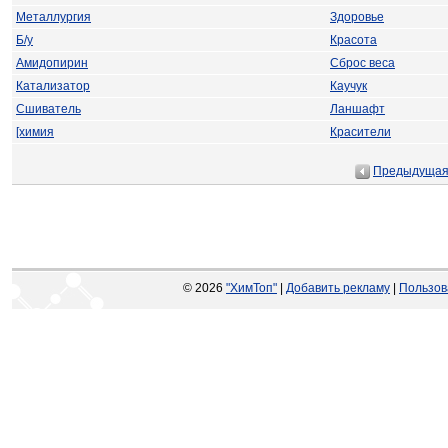
Металлургия
Здоровье
Б/у
Красота
Амидопирин
Сброс веса
Катализатор
Каучук
Сшиватель
Ланшафт
[химия
Красители
Предыдуща
© 2026
"ХимТоп"
|
Добавить рекламу
|
Пользов